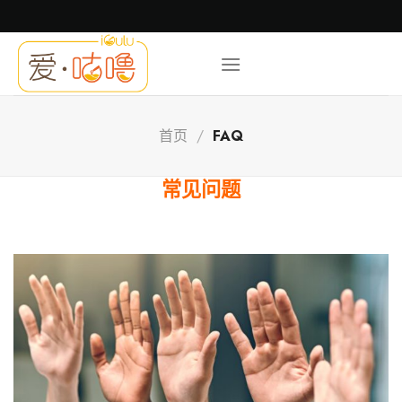
跳
转
到
内
容
首页
/
FAQ
常见问题